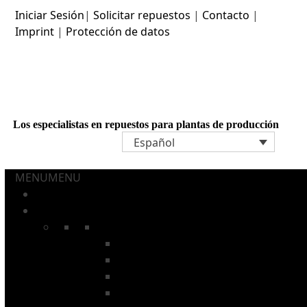
Skip
Iniciar Sesión
|
Solicitar repuestos
|
Contacto
|
to
Imprint
|
Protección de datos
content
Los especialistas en repuestos para plantas de producción
Español
MENU
MENU
Home
AEROSOLES Y TUBOS
Cadenas
Cadenas con varillas
Cadenas para hornos de recocer
Cadenas de instalaciones de lavado
Cadenas de secado para barnizado