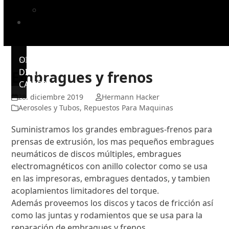
Mantillas de impresión TUCAN
NOSOTROS
OLYMPUS
SONY
OLYMPUS
DIGITAL
DSC
DIGITAL
Embragues y frenos
CAMERA
CAMERA
28. diciembre 2019
Hermann Hacker
Aerosoles y Tubos
,
Repuestos Para Maquinas
Suministramos los grandes embragues-frenos para
prensas de extrusión, los mas pequeños embragues
neumáticos de discos múltiples, embragues
electromagnéticos con anillo colector como se usa
en las impresoras, embragues dentados, y tambien
acoplamientos limitadores del torque.
Además proveemos los discos y tacos de fricción así
como las juntas y rodamientos que se usa para la
reparación de embragues y frenos.