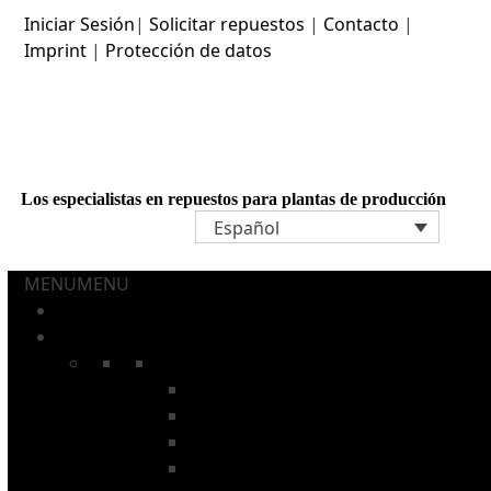
Skip
Iniciar Sesión
|
Solicitar repuestos
|
Contacto
|
to
Imprint
|
Protección de datos
content
Los especialistas en repuestos para plantas de producción
Español
MENU
MENU
Home
AEROSOLES Y TUBOS
Cadenas
Cadenas con varillas
Cadenas para hornos de recocer
Cadenas de instalaciones de lavado
Cadenas de secado para barnizado