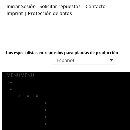
Skip
Iniciar Sesión
|
Solicitar repuestos
|
Contacto
|
to
Imprint
|
Protección de datos
content
Los especialistas en repuestos para plantas de producción
Español
MENU
MENU
Home
AEROSOLES Y TUBOS
Cadenas
Cadenas con varillas
Cadenas para hornos de recocer
Cadenas de instalaciones de lavado
Cadenas de secado para barnizado