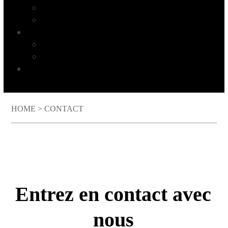
Chaînes avec accessoires
Pignons
TUCAN plaque d'impression
Plaques d'impression TUCAN
Blanchets d'impression TUCAN
NOTRE SOCIÉTÉ
HOME
>
CONTACT
Entrez en contact avec
nous