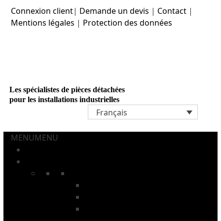
Skip
Connexion client
|
Demande un devis
|
Contact
|
to
Mentions légales
|
Protection des données
content
Les spécialistes de pièces détachées
pour les installations industrielles
Français
MENU
MENU
ACCUEIL
AÉROSOLS ET TUBES
CHAÎNES
Chaînes à tiges
Chaînes pour fours de recuit
Chaînes pour installations de
lavage