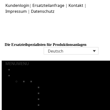
Skip
Kundenlogin
|
Ersatzteilanfrage
|
Kontakt
|
to
Impressum
|
Datenschutz
content
Die Ersatzteilspezialisten für Produktionsanlagen
Deutsch
MENU
MENU
Startseite
Aerosoldosen und Tuben
Spezielle Förderketten
Stangen -ketten
Glühofen -ketten
Waschanlagen-Ketten
Innenlack-Trocknerketten