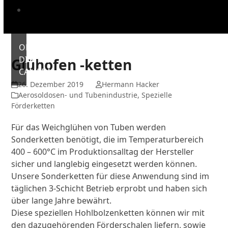
Unternehmen
OLYMPUS
DIGITAL
Glühofen -ketten
CAMERA
26. Dezember 2019
Hermann Hacker
Aerosoldosen- und Tubenindustrie
,
Spezielle
Förderketten
Für das Weichglühen von Tuben werden
Sonderketten benötigt, die im Temperaturbereich
400 – 600°C im Produktionsalltag der Hersteller
sicher und langlebig eingesetzt werden können.
Unsere Sonderketten für diese Anwendung sind im
täglichen 3-Schicht Betrieb erprobt und haben sich
über lange Jahre bewährt.
Diese speziellen Hohlbolzenketten können wir mit
den dazugehörenden Förderschalen liefern, sowie